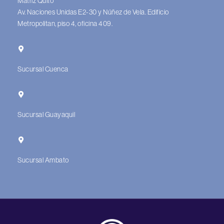
Matriz Quito
Av. Naciones Unidas E2-30 y Núñez de Vela. Edificio
Metropolitan, piso 4, oficina 409.
Sucursal Cuenca
Sucursal Guayaquil
Sucursal Ambato