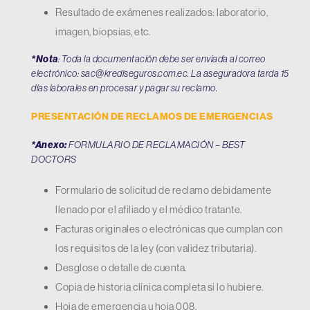
Resultado de exámenes realizados: laboratorio,
imagen, biopsias, etc.
*Nota
: Toda la documentación debe ser enviada al correo
electrónico:
sac@krediseguros.com.ec
. La aseguradora tarda 15
días laborales en procesar y pagar su reclamo.
PRESENTACIÓN DE RECLAMOS DE EMERGENCIAS
*Anexo:
FORMULARIO DE RECLAMACIÓN – BEST
DOCTORS
Formulario de solicitud de reclamo debidamente
llenado por el afiliado y el médico tratante.
Facturas originales o electrónicas que cumplan con
los requisitos de la ley (con validez tributaria).
Desglose o detalle de cuenta.
Copia de historia clínica completa si lo hubiere.
Hoja de emergencia u hoja 008.