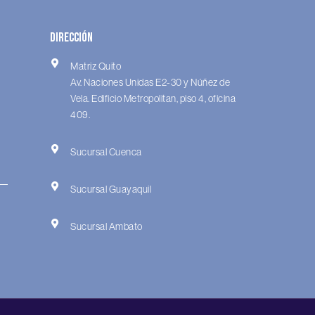
Dirección
Matriz Quito
Av. Naciones Unidas E2-30 y Núñez de
Vela. Edificio Metropolitan, piso 4, oficina
409.
Sucursal Cuenca
Sucursal Guayaquil
Sucursal Ambato