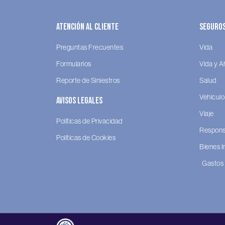
Atención al Cliente
Seguro
Preguntas Frecuentes
Vida
Formularios
Vida y A
Reporte de Siniestros
Salud
Vehículo
Avisos legales
Viaje
Políticas de Privacidad
Responsa
Políticas de Cookies
Bienes 
Gastos