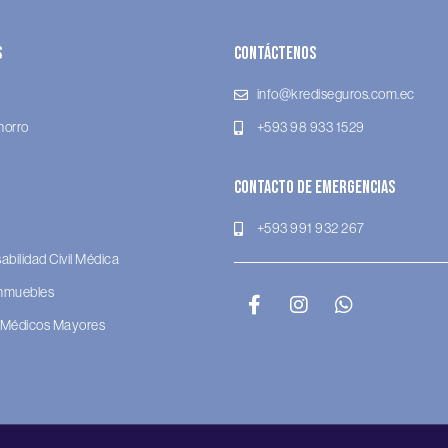
s
Contáctenos
info@krediseguros.com.ec
horro
+593 98 933 1529
Contacto de Emergencias
+593 991 932 267
bilidad Civil Médica
Inmuebles
 Médicos Mayores