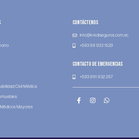
s
Contáctenos
info@krediseguros.com.ec
horro
+593 98 933 1529
Contacto de Emergencias
+593 991 932 267
bilidad Civil Médica
Inmuebles
 Médicos Mayores