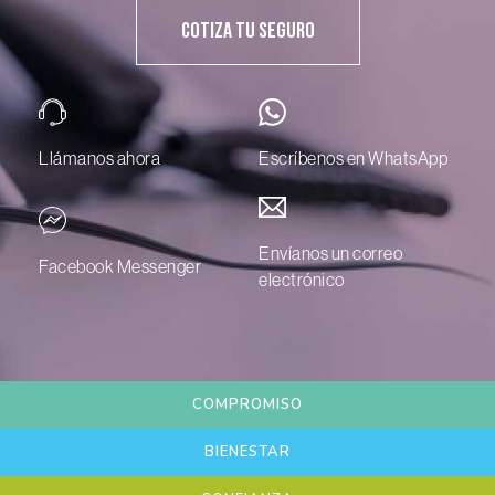
Cotiza Tu Seguro
Llámanos ahora
Escríbenos en WhatsApp
Envíanos un correo
Facebook Messenger
electrónico
COMPROMISO
BIENESTAR