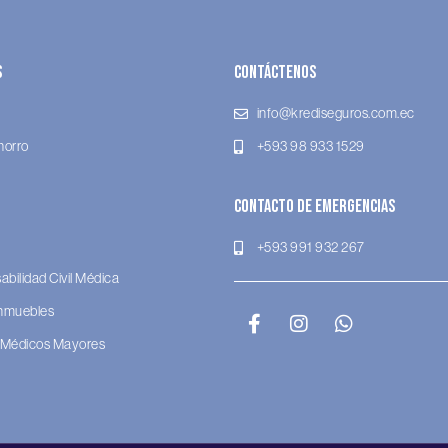
s
Contáctenos
info@krediseguros.com.ec
horro
+593 98 933 1529
Contacto de Emergencias
+593 991 932 267
bilidad Civil Médica
Inmuebles
 Médicos Mayores