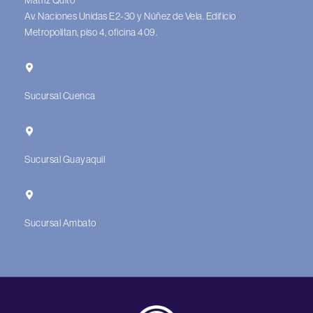
Matriz Quito
Av. Naciones Unidas E2-30 y Núñez de Vela. Edificio
Metropolitan, piso 4, oficina 409.
Sucursal Cuenca
Sucursal Guayaquil
Sucursal Ambato