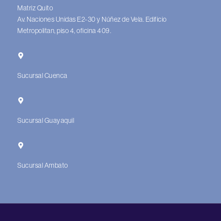
Matriz Quito
Av. Naciones Unidas E2-30 y Núñez de Vela. Edificio
Metropolitan, piso 4, oficina 409.
Sucursal Cuenca
Sucursal Guayaquil
Sucursal Ambato