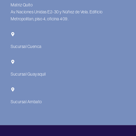
Matriz Quito
Av. Naciones Unidas E2-30 y Núñez de Vela. Edificio
Metropolitan, piso 4, oficina 409.
Sucursal Cuenca
Sucursal Guayaquil
Sucursal Ambato