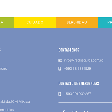
ZA
CUIDADO
SERENIDAD
P
s
Contáctenos
info@krediseguros.com.ec
horro
+593 98 933 1529
Contacto de Emergencias
+593 991 932 267
bilidad Civil Médica
Inmuebles